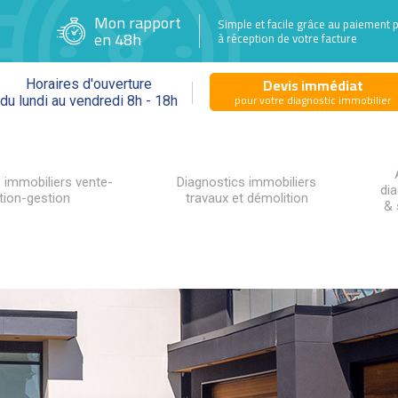
Mon rapport
Simple et facile grâce au paiement 
en 48h
à réception de votre facture
Devis immédiat
Horaires d'ouverture
pour votre diagnostic immobilier
du lundi au vendredi 8h - 18h
 immobiliers vente-
Diagnostics immobiliers
di
tion-gestion
travaux et démolition
& 