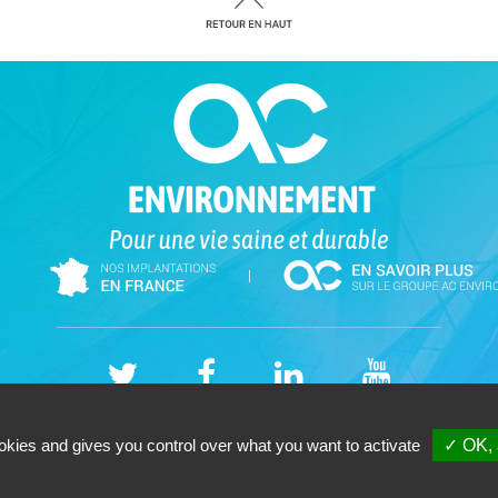
|
AC ENVIRONNEMENT (Finistère) - Cabinet -SAS - 13 rue Maupertuis 29200 Bres
okies and gives you control over what you want to activate
✓ OK, 
Tél. 02-57-49-03-50 - Votre cabinet de
diagnostic immobilier Quimper (FINISTERE
Copyright © 2026 |
Mentions légales |
Plan du site
|
GESTION DES COOKIES