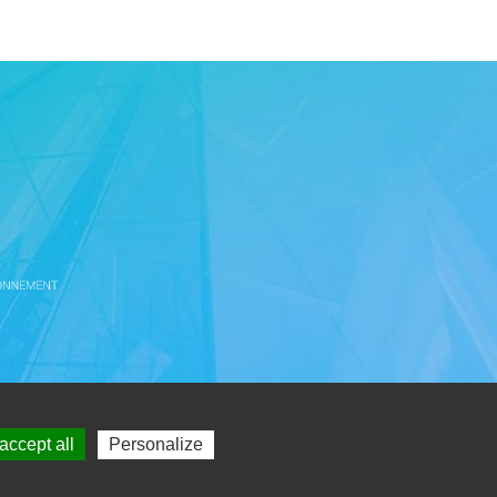
t
accept all
Personalize
)